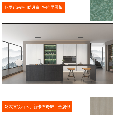
侏罗纪森林+皓月白+特内里黑橡
奶灰直纹柚木、新卡布奇诺、金属银